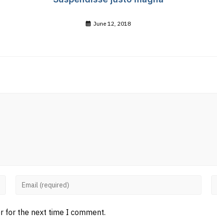
June 12, 2018
Enter
E
your
y
r for the next time I comment.
email
w