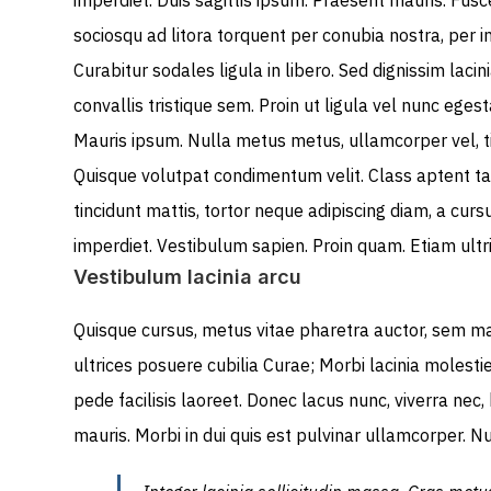
imperdiet. Duis sagittis ipsum. Praesent mauris. Fus
sociosqu ad litora torquent per conubia nostra, per 
Curabitur sodales ligula in libero. Sed dignissim lac
convallis tristique sem. Proin ut ligula vel nunc egesta
Mauris ipsum. Nulla metus metus, ullamcorper vel, ti
Quisque volutpat condimentum velit. Class aptent tac
tincidunt mattis, tortor neque adipiscing diam, a curs
imperdiet. Vestibulum sapien. Proin quam. Etiam ultr
Vestibulum lacinia arcu
Quisque cursus, metus vitae pharetra auctor, sem ma
ultrices posuere cubilia Curae; Morbi lacinia molest
pede facilisis laoreet. Donec lacus nunc, viverra nec,
mauris. Morbi in dui quis est pulvinar ullamcorper. Null