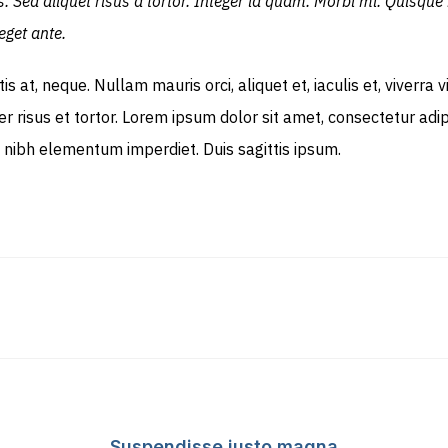
 Sed aliquet risus a tortor. Integer id quam. Morbi mi. Quisque ni
eget ante.
s at, neque. Nullam mauris orci, aliquet et, iaculis et, viverra v
risus et tortor. Lorem ipsum dolor sit amet, consectetur adipis
t nibh elementum imperdiet. Duis sagittis ipsum.
Suspendisse justo magna