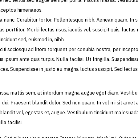
ce nec tellus sed augue semper porta. Mauris massa. Vestibulum
inceptos himenaeos.
inia nunc. Curabitur tortor. Pellentesque nibh. Aenean quam. In
s porttitor. Morbi lectus risus, iaculis vel, suscipit quis, luctus
ncidunt sed, euismod in, nibh.
iti sociosqu ad litora torquent per conubia nostra, per incept
us ipsum ante quis turpis. Nulla facilisi. Ut fringilla. Suspendi
ices. Suspendisse in justo eu magna luctus suscipit. Sed lectu
ssa mattis sem, at interdum magna augue eget diam. Vestibulu
ie dui. Praesent blandit dolor. Sed non quam. In vel mi sit am
 blandit vel, egestas et, augue. Vestibulum tincidunt malesuada 
a facilisi.