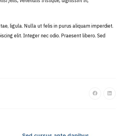
sl felis, venenatis tristique, dignissim in,
itae, ligula. Nulla ut felis in purus aliquam imperdiet.
cing elit. Integer nec odio. Praesent libero. Sed
Opens
Opens
in
in
a
a
new
new
window
window
Sed cursus ante dapibus