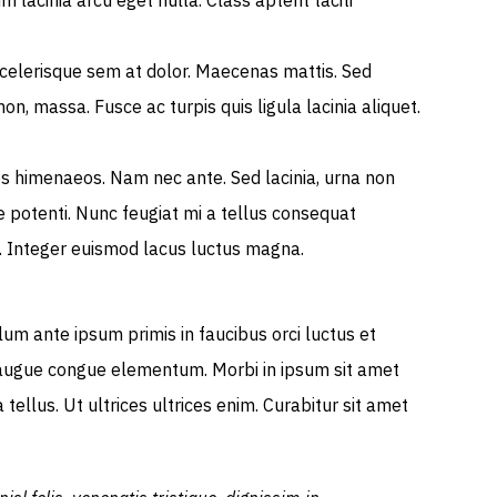
 lacinia arcu eget nulla. Class aptent taciti
 scelerisque sem at dolor. Maecenas mattis. Sed
 non, massa. Fusce ac turpis quis ligula lacinia aliquet.
os himenaeos. Nam nec ante. Sed lacinia, urna non
sse potenti. Nunc feugiat mi a tellus consequat
s. Integer euismod lacus luctus magna.
m ante ipsum primis in faucibus orci luctus et
et augue congue elementum. Morbi in ipsum sit amet
tellus. Ut ultrices ultrices enim. Curabitur sit amet