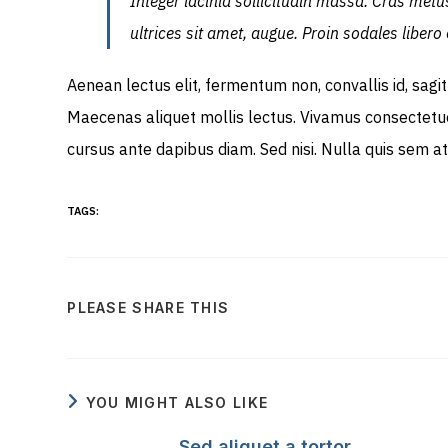
Integer lacinia sollicitudin massa. Cras metus.
ultrices sit amet, augue. Proin sodales libero 
Aenean lectus elit, fermentum non, convallis id, sagitti
Maecenas aliquet mollis lectus. Vivamus consectetuer 
cursus ante dapibus diam. Sed nisi. Nulla quis sem a
TAGS:
SHARE
PLEASE SHARE THIS
THIS
CONTENT
YOU MIGHT ALSO LIKE
Sed aliquet a tortor