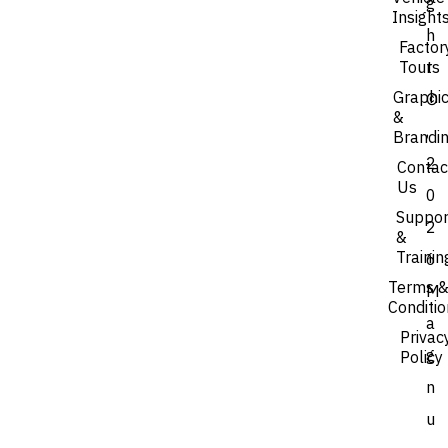
g
Insight
h
Factor
Tours
t
Graphi
©
&
,
Brandi
2
Contac
Us
0
Suppor
2
&
Trainin
6
Terms 
M
Conditi
a
Privac
g
Policy
n
u