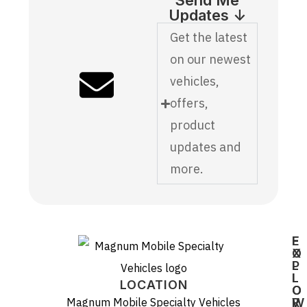
Send Me
Updates ↓
Get the latest
on our newest
vehicles,
offers,
product
updates and
more.
E
F
X
O
P
L
L
L
LOCATION
O
O
Magnum Mobile Specialty Vehicles
R
W