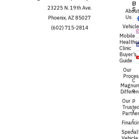
E
U
23225 N. 19th Ave.
S
About
Us
Phoenix, AZ 85027
Vehicl
(602) 715-2814
Mobile
Healthc
Clinic
Buyer’s
Guide
Our
Proces
C
Magnu
o
Differe
p
Our
Truste
y
Partne
r
Financi
i
Special
Vehicle