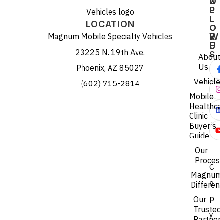
X
O
P
L
L
L
LOCATION
O
O
Magnum Mobile Specialty Vehicles
R
W
E
U
23225 N. 19th Ave.
S
About
Us
Phoenix, AZ 85027
Vehicl
(602) 715-2814
Mobile
Healthc
Clinic
Buyer’s
Guide
Our
Proces
C
Magnu
o
Differe
p
Our
Truste
y
Partne