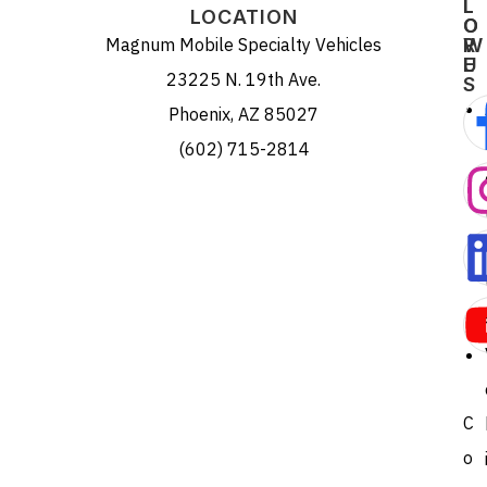
L
L
LOCATION
O
O
Magnum Mobile Specialty Vehicles
R
W
E
U
23225 N. 19th Ave.
S
Phoenix, AZ 85027
(602) 715-2814
C
o