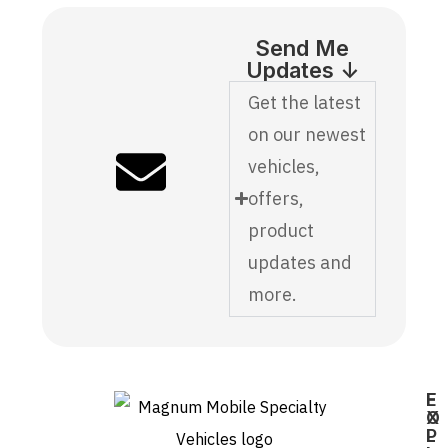
Send Me
Updates ↓
Get the latest
on our newest
vehicles,
offers,
product
updates and
more.
E
F
X
O
P
L